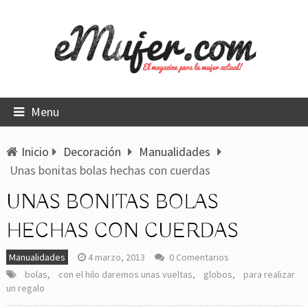
Menu
Inicio
Decoración
Manualidades
Unas bonitas bolas hechas con cuerdas
UNAS BONITAS BOLAS
HECHAS CON CUERDAS
Manualidades
4 marzo, 2013
0 Comentarios
bolas
,
con el hilo daremos unas vueltas
,
globos
,
para realizar
un regalo