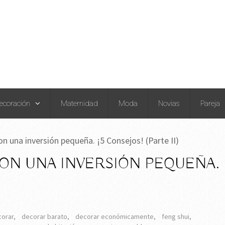
ecoración
Maternidad
Moda
Novias
Pareja
n una inversión pequeña. ¡5 Consejos! (Parte II)
ON UNA INVERSIÓN PEQUEÑA.
corar
,
decorar barato
,
decorar económicamente
,
feng shui
,