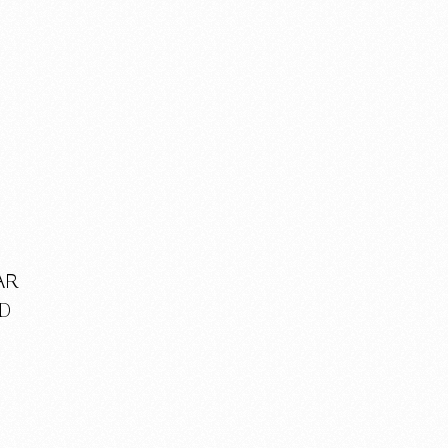
AR
AD