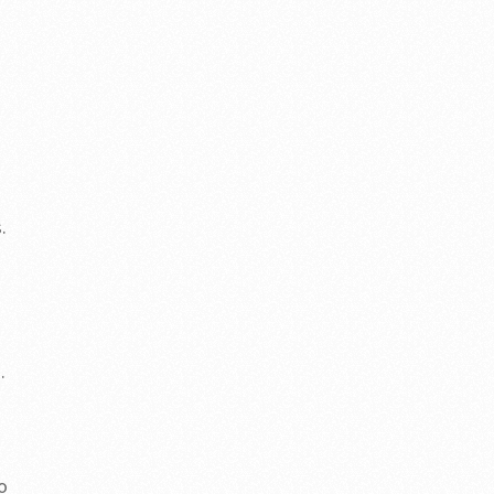
.
.
o