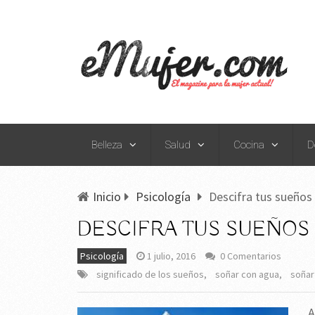
Belleza
Salud
Cocina
D
Inicio
Psicología
Descifra tus sueños
DESCIFRA TUS SUEÑOS
Psicología
1 julio, 2016
0 Comentarios
significado de los sueños
,
soñar con agua
,
soñar
A