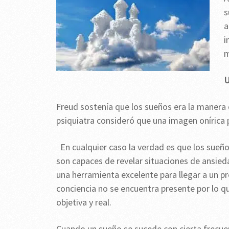
s
a
i
m
U
Freud sostenía que los sueños era la manera 
psiquiatra consideró que una imagen onírica 
En cualquier caso la verdad es que los sue
son capaces de revelar situaciones de ansied
una herramienta excelente para llegar a un 
conciencia no se encuentra presente por lo q
objetiva y real.
Cuando un sueño se sucede con cierta frecue