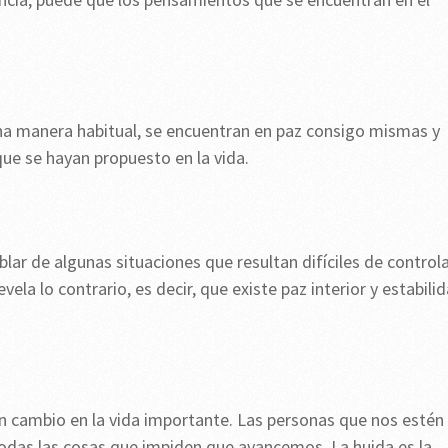
na manera habitual, se encuentran en paz consigo mismas y
ue se hayan propuesto en la vida.
r de algunas situaciones que resultan difíciles de control
evela lo contrario, es decir, que existe paz interior y estabili
n cambio en la vida importante. Las personas que nos estén
odas las cosas que impiden que avancemos. La huida es la