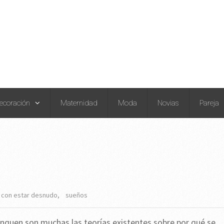
ecoración
Maternidad
Moda
Novias
Pareja
 con estar desnudo
,
sueños
nquen son muchas las teorías existentes sobre por qué se