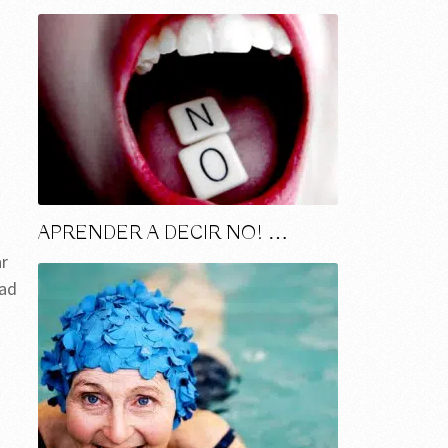
APRENDER A DECIR NO! …
ar
dad