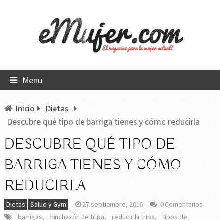
Menu
Inicio
Dietas
Descubre qué tipo de barriga tienes y cómo reducirla
DESCUBRE QUÉ TIPO DE
BARRIGA TIENES Y CÓMO
REDUCIRLA
Dietas
Salud y Gym
27 septiembre, 2016
0 Comentarios
barrigas
,
hinchazón de tripa
,
reducir la tripa
,
tipos de