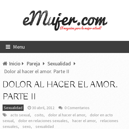
Menu
Inicio
Pareja
Sexualidad
Dolor al hacer el amor. Parte II
DOLOR AL HACER EL AMOR.
PARTE II
Sexualidad
30 abril, 2012
0 Comentarios
acto sexual
,
coito
,
dolor al hacer el amor
,
dolor en acto
sexual
,
dolor en relaciones sexuales
,
hacer el amor
,
relaciones
sexuales
,
sexo
,
sexualidad