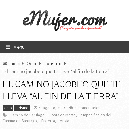
Menu
Inicio
Ocio
Turismo
El camino jacobeo que te lleva “al fin de la tierra”
EL CAMINO JACOBEO QUE TE
LLEVA “AL FIN DE LA TIERRA”
Ocio
Turismo
21 agosto, 2017
0 Comentarios
Camino de Santiago
,
Costa da Morte
,
etapas finales del
Camino de Santiago
,
Fisterra
,
Muxía