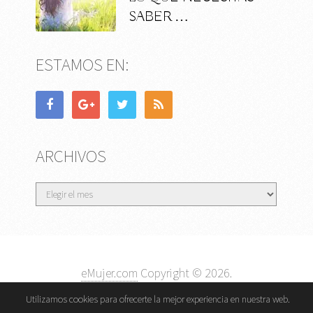
SABER …
ESTAMOS EN:
ARCHIVOS
Archivos
eMujer.com
Copyright © 2026.
Contactar
||
Datos Legales y Privacidad
y
Política de
Utilizamos cookies para ofrecerte la mejor experiencia en nuestra web.
Cookies