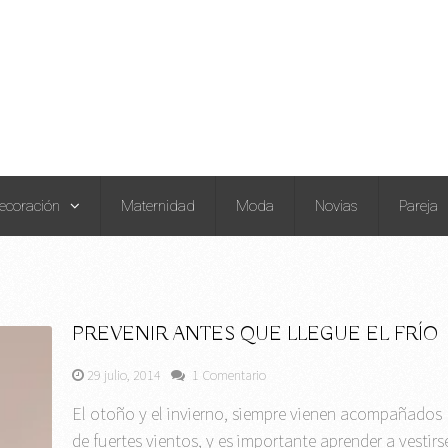
ecoración
Maternidad
Moda
Novias
Pareja
PREVENIR ANTES QUE LLEGUE EL FRÍO
29 julio, 2014
1 Comentario
El otoño y el invierno, siempre vienen acompañados
de fuertes vientos, y es importante aprender a vestirs