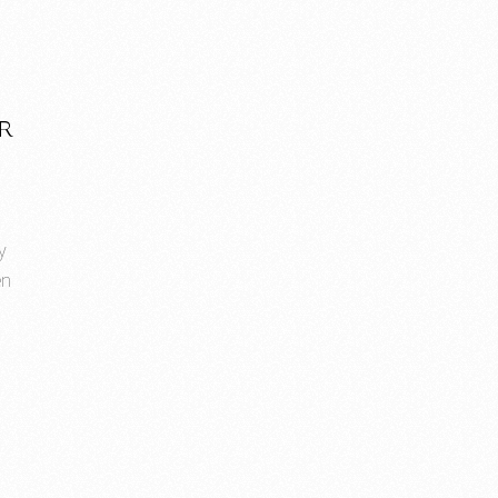
R
y
en