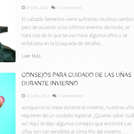
28 julio, 2012
0 Comentarios
El calzado femenino viene sufriendo muchos cambio
pero de acuerdo a los últimos eventos de moda, se
hará uso de lo que se uso hace algunos años y se
enfatizara en la búsqueda de detalles …
Leer Más
CONSEJOS PARA CUIDADO DE LAS UÑAS
DURANTE INVIERNO
10 junio, 2012
0 Comentarios
aunque no lo creas durante el invierno, nuestras uña
requieren de un cuidado especial ¿Quieres saber cuá
es? Aquí te dejo algunos consejos que encontré Las
uñas son tan sensibles al clima frío del invierno …