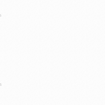
s
s
l