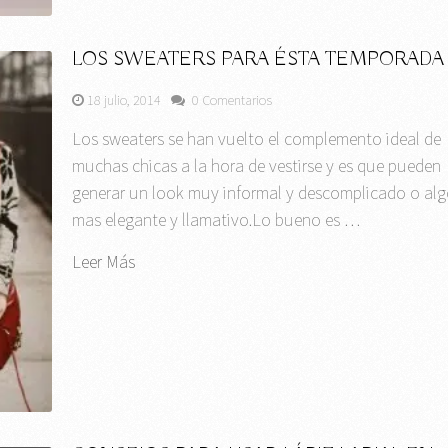
LOS SWEATERS PARA ÉSTA TEMPORADA
18 julio, 2014
0 Comentarios
Los sweaters se han vuelto el complemento ideal de
muchas chicas a la hora de vestirse y es que pueden
generar un look muy informal y descomplicado o al
mas elegante y llamativo.Lo bueno es …
Leer Más