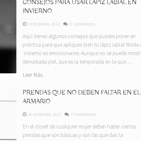
CONSEJOS PARA USAR LÁPIZ LABIAL EN
INVIERNO
13 diciembre, 2012
0 Comentarios
Aquí tienes algunos consejos que puedes poner en
práctica para que apliques bien tu lápiz labial Moda 
invierno es emocionante. Aunque no se puede mostr
demasiada piel, que es la temporada en la que …
Leer Más
PRENDAS QUE NO DEBEN FALTAR EN EL
ARMARIO
28 noviembre, 2012
0 Comentarios
En el closet de cualquier mujer deben haber ciertas
prendas que son básicas y son las que dan la