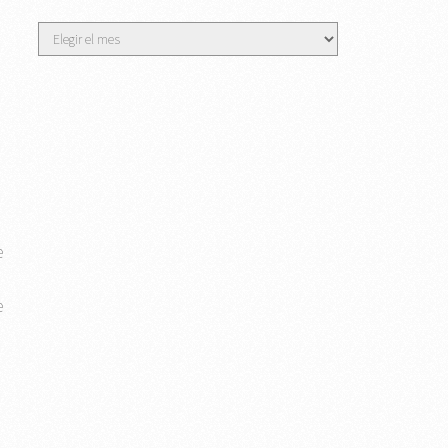
Archivos
e
e