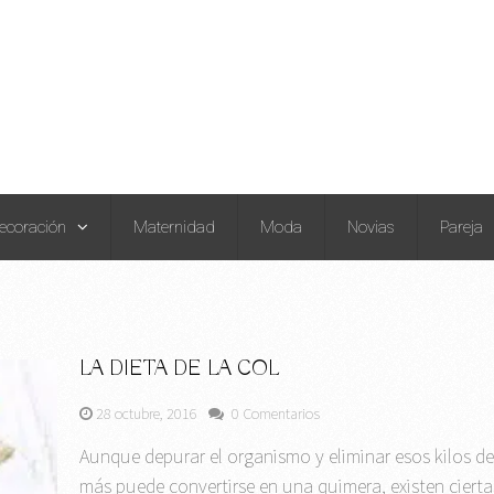
ecoración
Maternidad
Moda
Novias
Pareja
LA DIETA DE LA COL
28 octubre, 2016
0 Comentarios
Aunque depurar el organismo y eliminar esos kilos d
más puede convertirse en una quimera, existen cierta