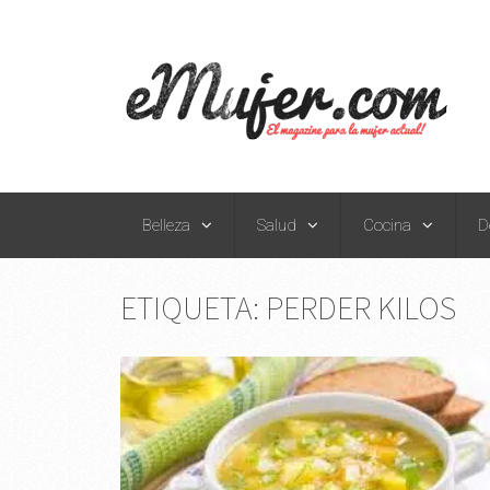
Belleza
Salud
Cocina
D
ETIQUETA:
PERDER KILOS