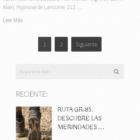
Klein, Hypnose de Lancome, 212 …
Leer Más
PAGINACIÓN
1
2
Siguiente
DE
ENTRADAS
RECIENTE:
RUTA GR-85.
DESCUBRE LAS
MERINDADES …