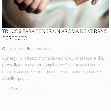
TRUCOS PARA TENER UN AROMA DE VERANO
PERFECTO
10 julio, 2017
0 Comentarios
Conseguir un fresco aroma de verano durante todo el día,
puede llegar a resultar complicado. Y es que casi todo el
mundo sabe que el perfume define a una mujer ya que es
aquello que, …
Leer Más