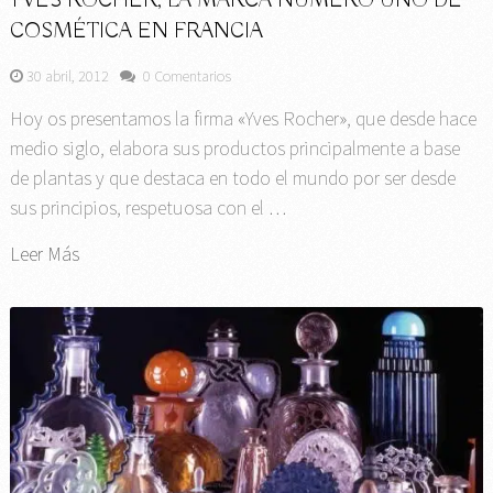
YVES ROCHER, LA MARCA NÚMERO UNO DE
COSMÉTICA EN FRANCIA
30 abril, 2012
0 Comentarios
Hoy os presentamos la firma «Yves Rocher», que desde hace
medio siglo, elabora sus productos principalmente a base
de plantas y que destaca en todo el mundo por ser desde
sus principios, respetuosa con el …
Leer Más