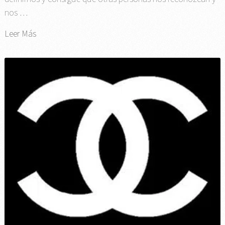
nos …
Leer Más