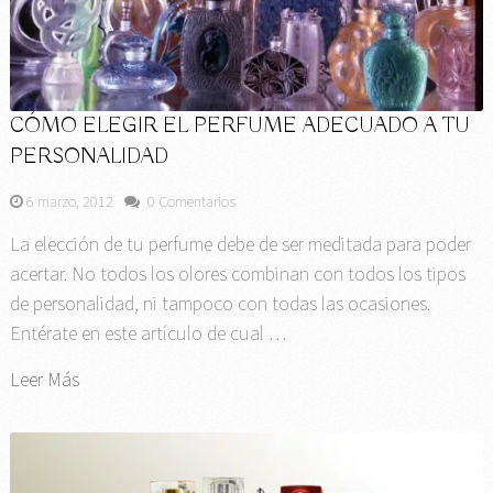
CÓMO ELEGIR EL PERFUME ADECUADO A TU
PERSONALIDAD
6 marzo, 2012
0 Comentarios
La elección de tu perfume debe de ser meditada para poder
acertar. No todos los olores combinan con todos los tipos
de personalidad, ni tampoco con todas las ocasiones.
Entérate en este artículo de cual …
Leer Más