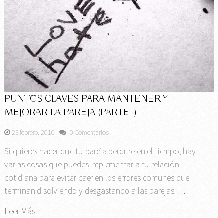
PUNTOS CLAVES PARA MANTENER Y
MEJORAR LA PAREJA (PARTE I)
23 febrero, 2010
0 Comentarios
Si quieres hacer que tu pareja perdure en el tiempo, hay
varias cosas que puedes implementar a tu relación
cotidiana para evitar caer en los errores comunes que
terminan disolviendo y desgastando a las parejas. …
Leer Más