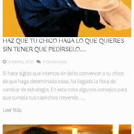
HAZ QUE TU CHICO HAGA LO QUE QUIERES
SIN TENER QUE PEDÍRSELO…
16 febrero, 2010
0 Comentarios
Si hace siglos que intentas sin éxito convencer a tu chico
de que haga determinada cosa, ha llegado la hora de
cambiar de estrategia. En esta nota algunos consejos para
que cumpla tus caprichos creyendo …
Leer Más