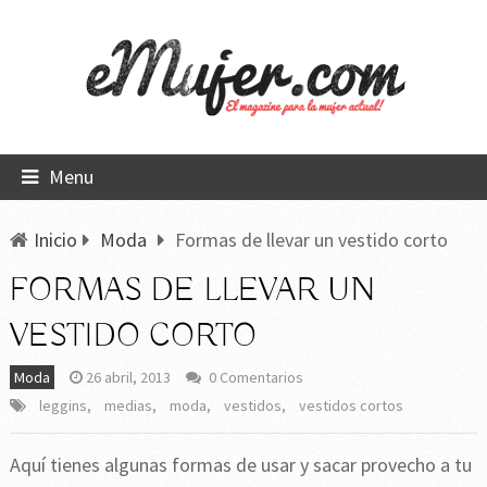
Menu
Inicio
Moda
Formas de llevar un vestido corto
FORMAS DE LLEVAR UN
VESTIDO CORTO
Moda
26 abril, 2013
0 Comentarios
leggins
,
medias
,
moda
,
vestidos
,
vestidos cortos
Aquí tienes algunas formas de usar y sacar provecho a tu