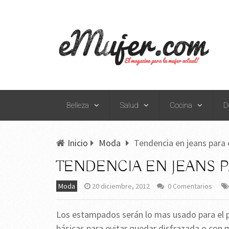
Belleza
Salud
Cocina
D
Inicio
Moda
Tendencia en jeans para 
TENDENCIA EN JEANS P
Moda
20 diciembre, 2012
0 Comentarios
Los estampados serán lo mas usado para el 
básicas para evitar quedar disfrazada o con 