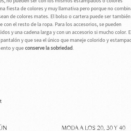
les, no pueden ser con los mismos estampados o colores
a fiesta de colores y muy llamativa pero porque no combin
sean de colores mates. El bolso o cartera puede ser también
con el resto de la ropa. Para los accesorios, se pueden
lidos y una cadena larga y con un accesorio si mucho color. E
el pantalón y que sea el único que maneje colorido y estampa
mento y que
conserve la sobriedad
.
t
GÚN
MODA A LOS 20, 30 Y 40