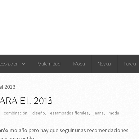
ecoración
Maternidad
Moda
Novias
Pareja
el 2013
ARA EL 2013
combinación
,
diseño
,
estampados florales
,
jeans
,
moda
próximo año pero hay que seguir unas recomendaciones
muy poco estilo.