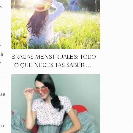
os
y
rá
BRAGAS MENSTRUALES: TODO
o
LO QUE NECESITAS SABER …
r
 se
 o