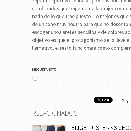
zapato deportivo. Para las prendas adiciona
combinados que hagan ver a la mujer como un
nada de lo que trae puesto. Lo mejor es que 
de un tono muy neutro para que no desentone 
escoger unos aretes sencillos y de colores só
objetivo es que el protagonismo se lo lleve 
llamativo, el resto funcionara como comple
ME GUSTA ESTO:
Cargando...
Pin I
RELACIONADOS
ELIGE TUS JEANS SE