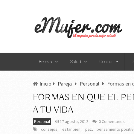
Belleza
Salud
Cocina
D
Inicio
Pareja
Personal
Formas en q
FORMAS EN QUE EL PE
A TU VIDA
Personal
17 agosto, 2012
0 Comentarios
consejos
,
estar bien
,
paz
,
pensamiento positiv