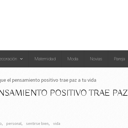
ecoración
Maternidad
Moda
Novias
Pareja
ue el pensamiento positivo trae paz a tu vida
NSAMIENTO POSITIVO TRAE PAZ
o
,
personal
,
sentirse bien
,
vida