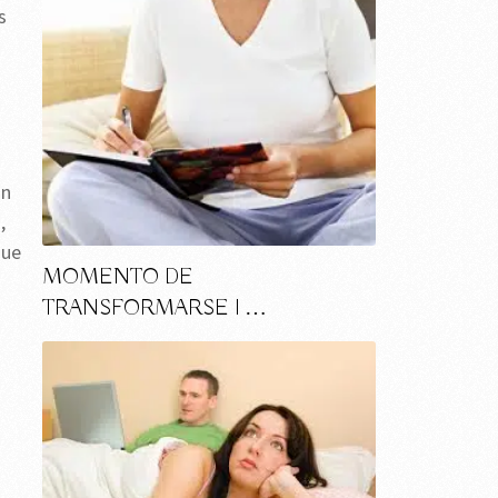
s
ón
,
que
MOMENTO DE
TRANSFORMARSE I …