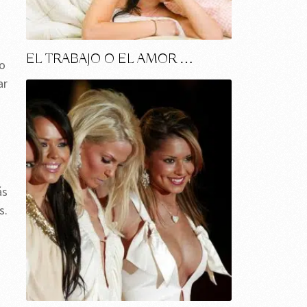
EL TRABAJO O EL AMOR …
do
ar
ás
s.