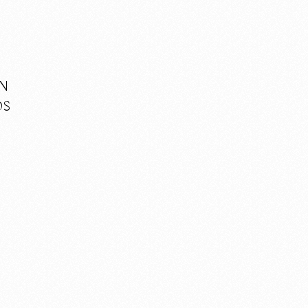
ÓN
OS