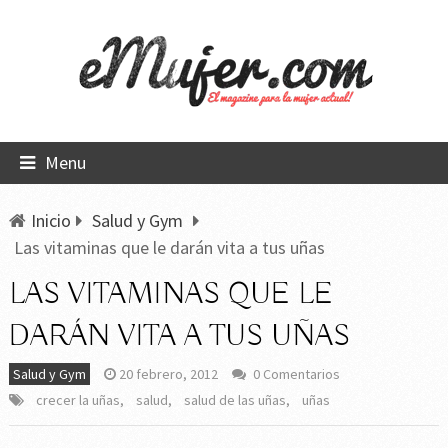
Menu
Inicio
Salud y Gym
Las vitaminas que le darán vita a tus uñas
LAS VITAMINAS QUE LE
DARÁN VITA A TUS UÑAS
Salud y Gym
20 febrero, 2012
0 Comentarios
crecer la uñas
,
salud
,
salud de las uñas
,
uñas