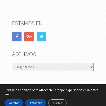
ESTAMOS EN:
ARCHIVOS
Archivos
Utilizamos cookies para ofrecerte la mejor experiencia en nuestra
eMujer.com
Copyright © 2026.
web.
Contactar
||
Datos Legales y Privacidad
y
Política de
Aceptar
Rechazar
Ajustes