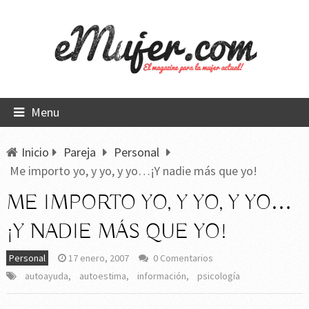
Menu
Inicio
Pareja
Personal
Me importo yo, y yo, y yo…¡Y nadie más que yo!
ME IMPORTO YO, Y YO, Y YO…
¡Y NADIE MÁS QUE YO!
Personal
17 enero, 2007
0 Comentarios
autoayuda
,
autoestima
,
información
,
psicología