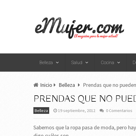
Belleza
Salud
Cocina
D
Inicio
Belleza
Prendas que no pueden 
PRENDAS QUE NO PUED
Belleza
19 septiembre, 2012
0 Comentarios
Sabemos que la ropa pasa de moda, pero hay 
digo cuáles son.