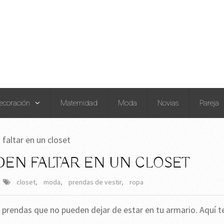
ecoración
Maternidad
Moda
Novias
Pareja
faltar en un closet
EN FALTAR EN UN CLOSET
closet
,
moda
,
prendas de vestir
,
ropa
prendas que no pueden dejar de estar en tu armario. Aquí t