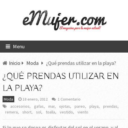
Menu
Inicio
Moda
¿Qué prendas utilizar en la playa?
¿QUÉ PRENDAS UTILIZAR EN
LA PLAYA?
Moda
18 enero, 2012
1 Comentario
accesorios
,
gafas
,
mar
,
ojotas
,
pareo
,
playa
,
prendas
,
remera
,
short
,
sol
,
toalla
,
vestido
,
viento
Si lo que se desea es disfrutar del sol en el verano, y al