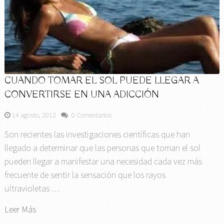
CUANDO TOMAR EL SOL PUEDE LLEGAR A
CONVERTIRSE EN UNA ADICCIÓN
14 agosto, 2012
0 Comentarios
Son recientes las investigaciones científicas que han
llegado a determinar que las personas que toman el sol
pueden llegar a manifestar una necesidad cada vez más
frecuente de sentir la sensación que los rayos
ultravioletas …
Leer Más