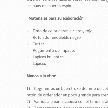
las púas del puerco espin.
Materiales para su elaboración:
– Fimo de color naranja claro y rojo
– Rotulador endeleble negro
– Cutter
– Pegamento de impacto
– Lápices brillantes
– Lápices
Manos a la obra:
1) Cogeremos un buen trozo de fimo de colo
ratón de ordenador un poco grande para crear
2) Vamos a crear la cabeza con el fimo naran
3) Tomaremos un lápiz y comenzaremos a ag