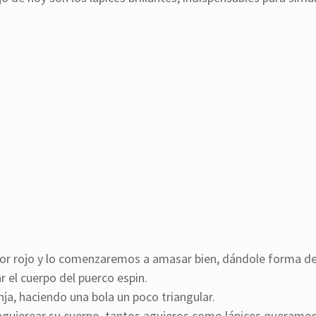
r rojo y lo comenzaremos a amasar bien, dándole forma d
 el cuerpo del puerco espin.
ja, haciendo una bola un poco triangular.
ujerear su cuerpo, tantos agujeros como lápices queramo