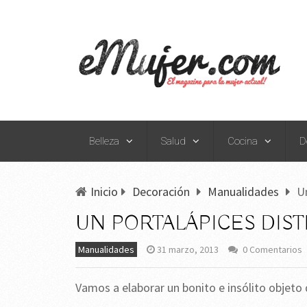
Belleza
Salud
Cocina
D
Inicio
Decoración
Manualidades
Un
UN PORTALÁPICES DIST
Manualidades
31 marzo, 2013
0 Comentarios
Vamos a elaborar un bonito e insólito objeto 