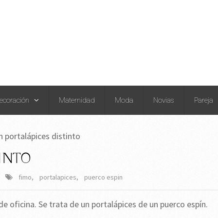
ecoración
Maternidad
Moda
Novias
Pareja
 portalápices distinto
INTO
fimo
,
portalapices
,
puerco espin
de oficina. Se trata de un portalápices de un puerco espín.