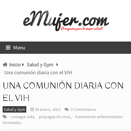
Menu
Inicio
Salud y Gym
Una comunión diaria con el VIH
UNA COMUNIÓN DIARIA CON
EL VIH
Salud y Gym
30 enero, 2012
0 Comentarios
contagio sida
,
propagación virus
,
tratamiento enfermedades
terminales