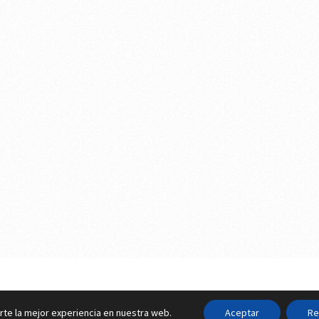
Contactar
||
Dato
rte la mejor experiencia en nuestra web.
Aceptar
Re