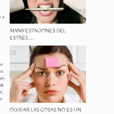
o
 a
MANIFESTACIONES DEL
ESTRÉS …
r
en
os
ran
us
r,
 o
OLVIDAR LAS COSAS NO ES UN