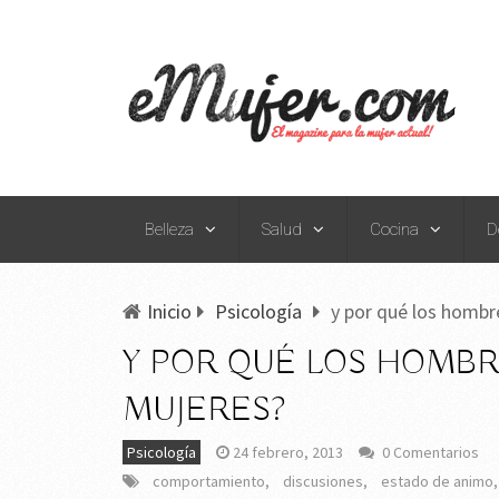
Belleza
Salud
Cocina
D
Inicio
Psicología
y por qué los hombr
Y POR QUÉ LOS HOMBR
MUJERES?
Psicología
24 febrero, 2013
0 Comentarios
comportamiento
,
discusiones
,
estado de animo