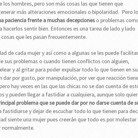
 los hombres, pero son más cosas las que tienen que
generar más alteraciones emocionales o bipolaridad. Pero l
na paciencia frente a muchas decepciones
o problemas como
a hacerlos sentir bien. Entonces es una tarea de lado y lado
s cosas que les pasan frecuentemente.
d de cada mujer y así como a algunas se les puede facilita
de sus problemas o cuando tienen conflictos con alguien,
lear y al gritar para poder expulsar todo lo que tienen en su
n dar por gusto, por manipulación, por ver que reacción tien
pero hay veces en las que las chicas no se dan cuenta de est
y pueden llegar a fastidiar a cualquiera, aunque solo quie
rincipal problema que se puede dar por no darse cuenta de s
 a fastidiarse y dejar de escuchar todo lo que tienen para deci
ad siente una mujer pues creerán que todo es por molestar
ir normalmente.