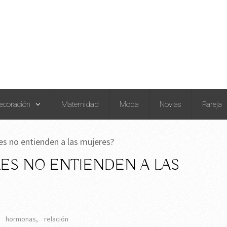
ecoración
Maternidad
Moda
Novias
Pareja
es no entienden a las mujeres?
ES NO ENTIENDEN A LAS
,
hormonas
,
relación