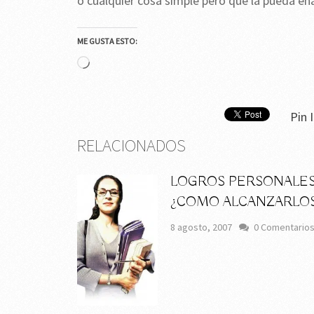
o cualquier cosa simple pero que la pueda en
ME GUSTA ESTO:
Cargando...
Pin I
RELACIONADOS
LOGROS PERSONALES
¿COMO ALCANZARLO
8 agosto, 2007
0 Comentario