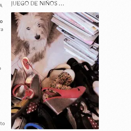
JUEGO DE NIÑOS …
 A
do
ra
o
xto