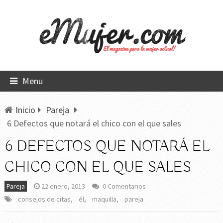
Menu
Inicio
Pareja
6 Defectos que notará el chico con el que sales
6 DEFECTOS QUE NOTARÁ EL
CHICO CON EL QUE SALES
Pareja
22 enero, 2013
0 Comentarios
consejos de citas
,
él
,
maquilla
,
pareja