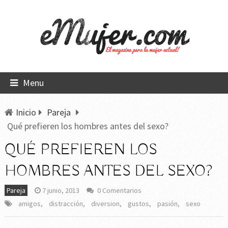
Menu
Inicio
Pareja
Qué prefieren los hombres antes del sexo?
QUÉ PREFIEREN LOS
HOMBRES ANTES DEL SEXO?
Pareja
7 junio, 2013
0 Comentarios
amigos
,
distracción
,
diversion
,
gustos
,
pasión
,
sexo