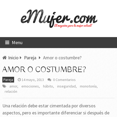
Menu
Inicio
Pareja
Amor o costumbre?
AMOR O COSTUMBRE?
Pareja
14 mayo, 2013
0 Comentarios
amor
,
emociones
,
hábito
,
inseguridad
,
monotonía
,
relación
Una relación debe estar cimentada por diversos
aspectos, pero es importante diferenciar si después de