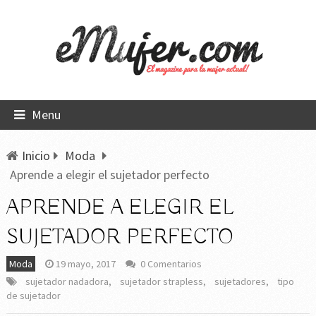
Menu
Inicio
Moda
Aprende a elegir el sujetador perfecto
APRENDE A ELEGIR EL
SUJETADOR PERFECTO
Moda
19 mayo, 2017
0 Comentarios
sujetador nadadora
,
sujetador strapless
,
sujetadores
,
tipo
de sujetador