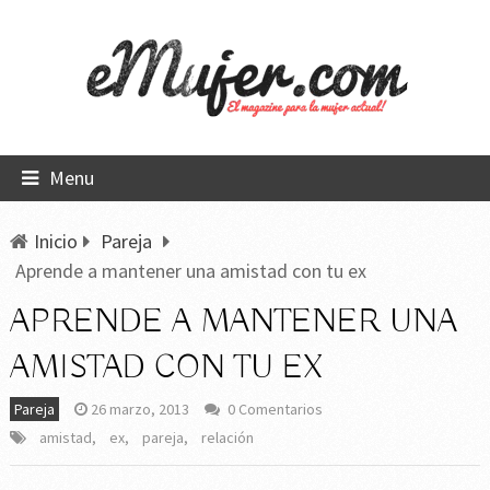
Menu
Inicio
Pareja
Aprende a mantener una amistad con tu ex
APRENDE A MANTENER UNA
AMISTAD CON TU EX
Pareja
26 marzo, 2013
0 Comentarios
amistad
,
ex
,
pareja
,
relación