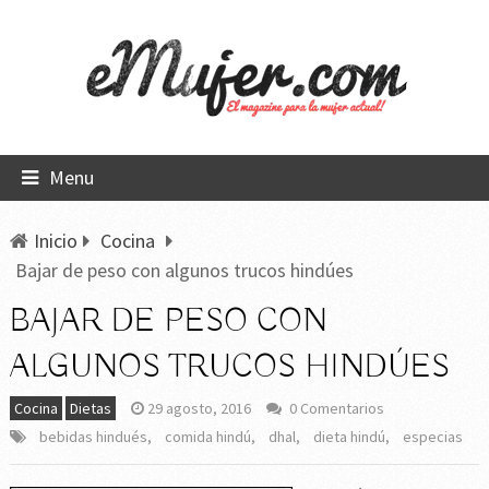
Menu
Inicio
Cocina
Bajar de peso con algunos trucos hindúes
BAJAR DE PESO CON
ALGUNOS TRUCOS HINDÚES
Cocina
Dietas
29 agosto, 2016
0 Comentarios
bebidas hindués
,
comida hindú
,
dhal
,
dieta hindú
,
especias