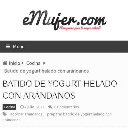
Menu
Inicio
Cocina
Batido de yogurt helado con arándanos
BATIDO DE YOGURT HELADO
CON ARÁNDANOS
Cocina
7 julio, 2012
0 Comentarios
adornar arandanos
,
preparar batido de yogurt helado con
arándanos