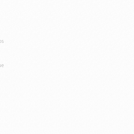
os
ue
O