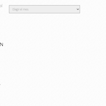
al
Archivos
ON
,