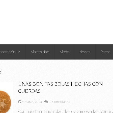
ecoración
Maternidad
Moda
Novias
Pareja
S
UNAS BONITAS BOLAS HECHAS CON
CUERDAS
4 marzo, 2013
0 Comentarios
Con nuestra manualidad de hoy vamos a fabricar un