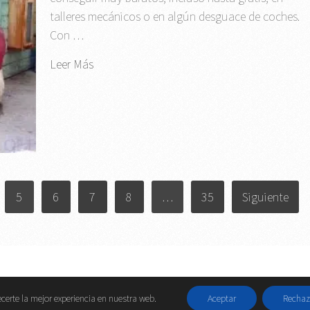
talleres mecánicos o en algún desguace de coches.
Con …
Leer Más
5
6
7
8
…
35
Siguiente
Contactar
||
Da
certe la mejor experiencia en nuestra web.
Aceptar
Rechaz