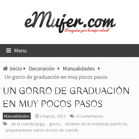
Menu
Inicio
Decoración
Manualidades
Un gorro de graduación en muy pocos pasos
UN GORRO DE GRADUACIÓN
EN MUY POCOS PASOS
Manualidades
2 marzo, 2013
0 Comentarios
de la cuerda larga
,
gorro
,
obtener así el resultado perfecto
,
prepararemos varios trozos de cuerda