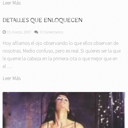
Leer Más
DETALLES QUE ENLOQUECEN
15 marzo, 2007
0 Comentarios
Hoy afilamos el ojo observando lo que ellos observan de
nosotras. Medio confuso, pero es real. Si quieres ser la que
le queme la cabeza en la primera cita o que mejor que en
el …
Leer Más