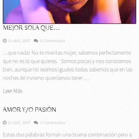
MEJOR SOLA QUE…
19 abril, 2007
0 Comentarios
…que nada! No te mientas mujer, sabemos perfectamente
que no es lo que quieres. Somos pocas y nos conocemos
bien, aunque no seamos iguales todas sabemos que en las
noches de invierno querríamos tener …
Leer Más
AMOR Y/O PASIÓN
18 abril, 2007
0 Comentarios
Estas dos palabras forman una buena combinación pero a