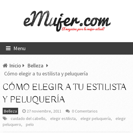
Menu
Inicio
Belleza
Cómo elegir a tu estilista y peluquería
CÓMO ELEGIR A TU ESTILISTA
Y PELUQUERÍA
Belleza
27 noviembre, 2011
0 Comentarios
cuidado del cabello
,
elegir estilista
,
elegir peluquería
,
elegir
peluquero
,
pelo