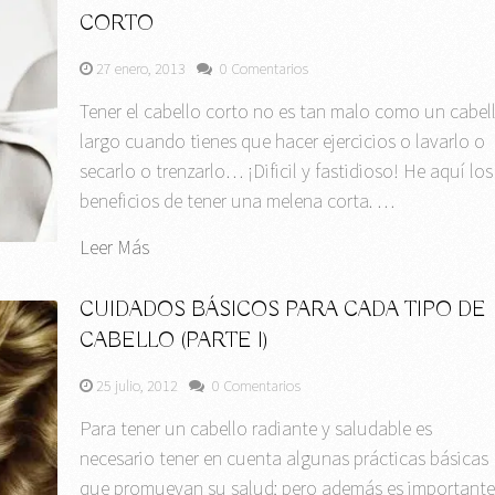
CORTO
27 enero, 2013
0 Comentarios
Tener el cabello corto no es tan malo como un cabel
largo cuando tienes que hacer ejercicios o lavarlo o
secarlo o trenzarlo… ¡Dificil y fastidioso! He aquí los
beneficios de tener una melena corta. …
Leer Más
CUIDADOS BÁSICOS PARA CADA TIPO DE
CABELLO (PARTE I)
25 julio, 2012
0 Comentarios
Para tener un cabello radiante y saludable es
necesario tener en cuenta algunas prácticas básicas
que promuevan su salud; pero además es important