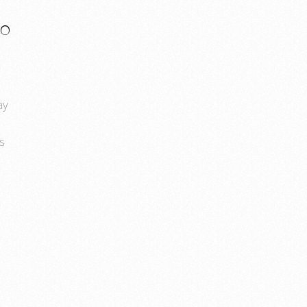
LO
ay
s