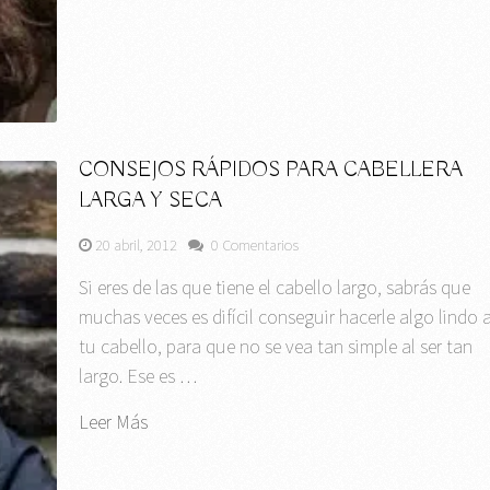
CONSEJOS RÁPIDOS PARA CABELLERA
LARGA Y SECA
20 abril, 2012
0 Comentarios
Si eres de las que tiene el cabello largo, sabrás que
muchas veces es difícil conseguir hacerle algo lindo 
tu cabello, para que no se vea tan simple al ser tan
largo. Ese es …
Leer Más