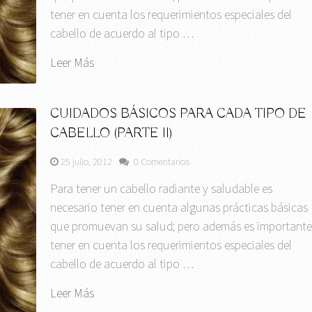
tener en cuenta los requerimientos especiales del
cabello de acuerdo al tipo …
Leer Más
CUIDADOS BÁSICOS PARA CADA TIPO DE
CABELLO (PARTE II)
25 julio, 2012
0 Comentarios
Para tener un cabello radiante y saludable es
necesario tener en cuenta algunas prácticas básicas
que promuevan su salud; pero además es important
tener en cuenta los requerimientos especiales del
cabello de acuerdo al tipo …
Leer Más