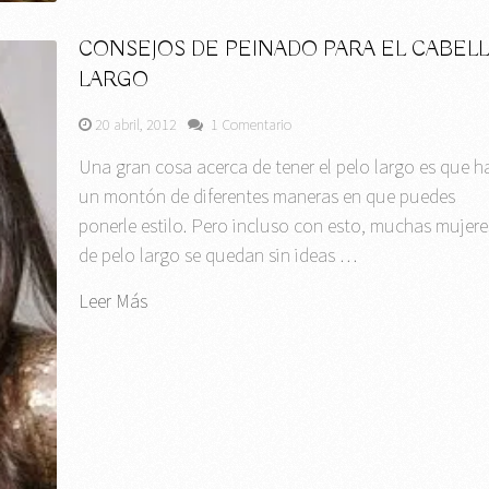
CONSEJOS DE PEINADO PARA EL CABEL
LARGO
20 abril, 2012
1 Comentario
Una gran cosa acerca de tener el pelo largo es que h
un montón de diferentes maneras en que puedes
ponerle estilo. Pero incluso con esto, muchas mujere
de pelo largo se quedan sin ideas …
Leer Más