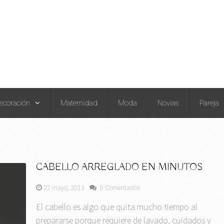
ecoración
Maternidad
Moda
Novias
Pareja
CABELLO ARREGLADO EN MINUTOS
22 mayo, 2013
0 Comentarios
El cabello es algo que quita mucho tiempo al
prepararse porque requiere de lavado, cuidados y