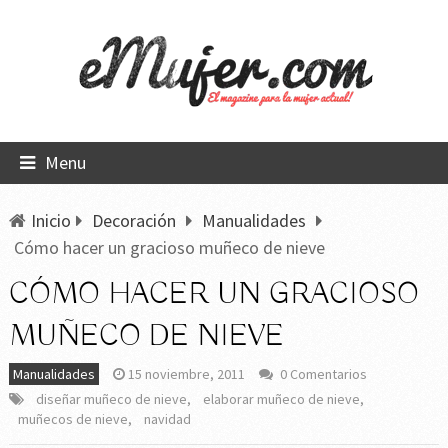
Menu
Inicio
Decoración
Manualidades
Cómo hacer un gracioso muñeco de nieve
CÓMO HACER UN GRACIOSO
MUÑECO DE NIEVE
Manualidades
15 noviembre, 2011
0 Comentarios
diseñar muñeco de nieve
,
elaborar muñeco de nieve
,
muñecos de nieve
,
navidad