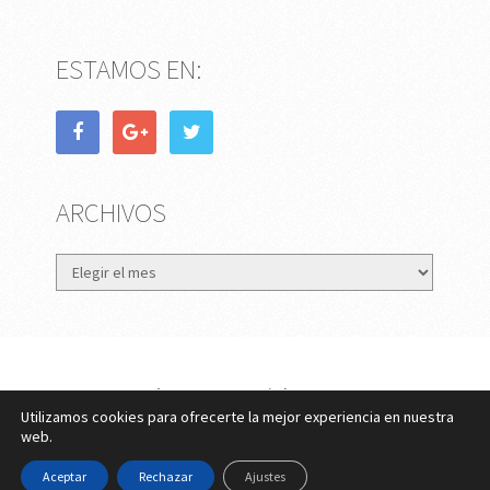
ESTAMOS EN:
ARCHIVOS
Archivos
eMujer.com
Copyright © 2026.
Utilizamos cookies para ofrecerte la mejor experiencia en nuestra
Contactar
||
Datos Legales y Privacidad
y
Política de
web.
Cookies
Aceptar
Rechazar
Ajustes