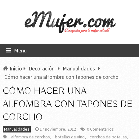
Menu
Inicio
Decoración
Manualidades
Cómo hacer una alfombra con tapones de corcho
CÓMO HACER UNA
ALFOMBRA CON TAPONES DE
CORCHO
Manualidades
17 noviembre, 2012
0 Comentarios
alfombra de corchos
,
botellas de vino
,
corchos de botellas
,