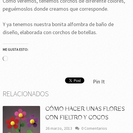
Como veremos, tenemos corchos de diferente colores,
peguémoslos donde creamos que corresponde.
Y ya tenemos nuestra bonita alfombra de baño de
diseño, elaborada con corchos de botellas.
ME GUSTA ESTO:
Cargando...
Pin It
RELACIONADOS
CÓMO HACER UNAS FLORES
CON FIELTRO Y COCOS
26 marzo, 2013
0 Comentarios