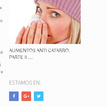
a
Tu
ALIMENTOS ANTI CATARRO.
ad
PARTE II …
l
ra
ESTAMOS EN: