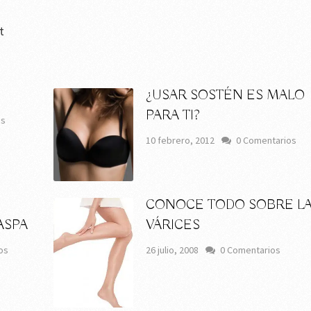
t
¿USAR SOSTÉN ES MALO
PARA TI?
os
10 febrero, 2012
0 Comentarios
CONOCE TODO SOBRE L
ASPA
VÁRICES
os
26 julio, 2008
0 Comentarios