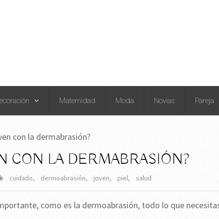
ecoración
Maternidad
Moda
Novias
Pareja
ven con la dermabrasión?
N CON LA DERMABRASIÓN?
cuidado
,
dermoabrasión
,
joven
,
piel
,
salud
importante, como es la dermoabrasión, todo lo que necesita