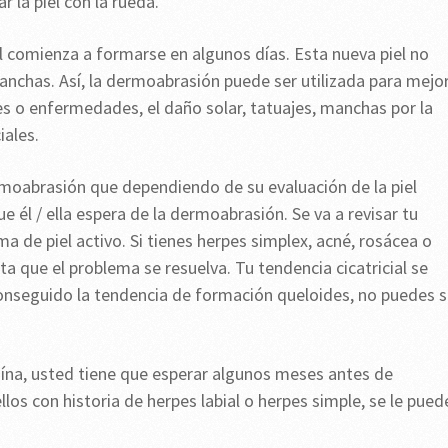
r la piel con la rueda.
piel comienza a formarse en algunos días. Esta nueva piel no
anchas. Así, la dermoabrasión puede ser utilizada para mejo
tes o enfermedades, el daño solar, tatuajes, manchas por la
iales.
rmoabrasión que dependiendo de su evaluación de la piel
e él / ella espera de la dermoabrasión. Se va a revisar tu
ema de piel activo. Si tienes herpes simplex, acné, rosácea o
a que el problema se resuelva. Tu tendencia cicatricial se
conseguido la tendencia de formación queloides, no puedes s
oína, usted tiene que esperar algunos meses antes de
os con historia de herpes labial o herpes simple, se le pued