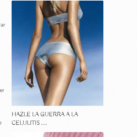
rar
er
HAZLE LA GUERRA A LA
e
CELULITIS …