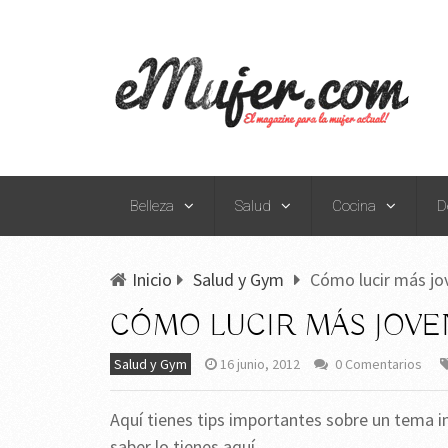
Belleza
Salud
Cocina
D
Inicio
Salud y Gym
Cómo lucir más jo
CÓMO LUCIR MÁS JOVE
Salud y Gym
16 junio, 2012
0 Comentarios
Aquí tienes tips importantes sobre un tema 
saber lo tienes aquí.