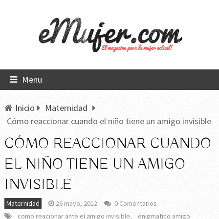
Menu
Inicio
Maternidad
Cómo reaccionar cuando el niño tiene un amigo invisible
CÓMO REACCIONAR CUANDO
EL NIÑO TIENE UN AMIGO
INVISIBLE
Maternidad
26 mayo, 2012
0 Comentarios
como reacionar ante el amigo invisible
,
enigmatico amigo