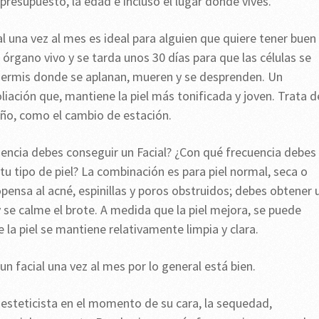
 presupuesto, la edad e incluso el lugar donde vives.
l una vez al mes es ideal para alguien que quiere tener buen
n órgano vivo y se tarda unos 30 días para que las células se
idermis donde se aplanan, mueren y se desprenden. Un
liación que, mantiene la piel más tonificada y joven. Trata d
 año, como el cambio de estación.
uencia debes conseguir un Facial? ¿Con qué frecuencia debes
tu tipo de piel? La combinación es para piel normal, seca o
ropensa al acné, espinillas y poros obstruidos; debes obtener 
 se calme el brote. A medida que la piel mejora, se puede
la piel se mantiene relativamente limpia y clara.
un facial una vez al mes por lo general está bien.
e esteticista en el momento de su cara, la sequedad,