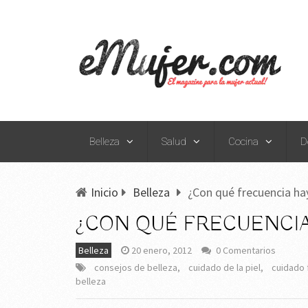
Belleza
Salud
Cocina
D
Inicio
Belleza
¿Con qué frecuencia hay
¿CON QUÉ FRECUENCIA
Belleza
20 enero, 2012
0 Comentarios
consejos de belleza
,
cuidado de la piel
,
cuidado 
belleza