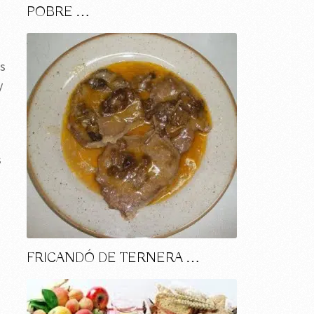
POBRE …
es
y
s
FRICANDÓ DE TERNERA …