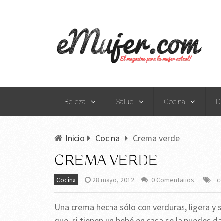
Belleza
Salud
Cocina
D
Inicio
Cocina
Crema verde
CREMA VERDE
Cocina
28 mayo, 2012
0 Comentarios
c
Una crema hecha sólo con verduras, ligera y s
que, si tienen un bebé en casa se la puedes 