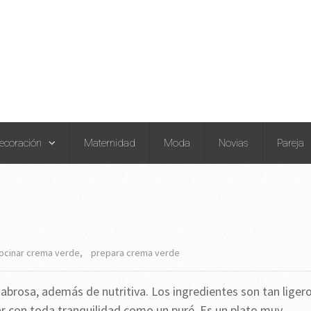
ecoración
Maternidad
Moda
Novias
Pareja
ocinar crema verde
,
prepara crema verde
abrosa, además de nutritiva. Los ingredientes son tan liger
dar con toda tranquilidad como un puré. Es un plato muy