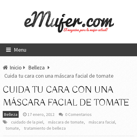
Menu
Inicio
Belleza
Cuida tu cara con una máscara facial de tomate
CUIDA TU CARA CON UNA
MÁSCARA FACIAL DE TOMATE
Belleza
17 enero, 2012
0 Comentarios
cuidado de la piel
,
máscara de tomate
,
máscara facial
,
tomate
,
tratamiento de belleza