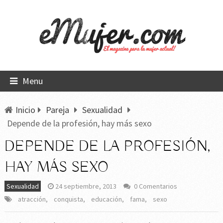
Menu
Inicio
Pareja
Sexualidad
Depende de la profesión, hay más sexo
DEPENDE DE LA PROFESIÓN,
HAY MÁS SEXO
Sexualidad
24 septiembre, 2013
0 Comentarios
atracción
,
conquista
,
educación
,
fama
,
sexo