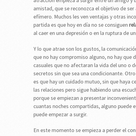
atracción empieza a surgir entre un amigo y u
amistad, que se reconozca el objetivo de s
efímero. Muchos les ven ventajas y otras in
partida es que hoy en día no se consiguen
rel
al caer en una depresión o en la ruptura de u
Y lo que atrae son los gustos, la comunicaci
que no hay compromiso alguno, no hay que da
casuales que no afectaran la vida del uno o d
secretos sin que sea una condicionante. Otro
es que hay un cuidado mutuo, sin que haya c
las relaciones pero sigue habiendo una escuc
porque se empiezan a presentar inconveniente
cuantas noches compartidas, alguno puede e
puede empezar a surgir.
En este momento se empieza a perder el cont