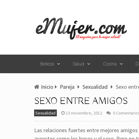
Belleza
Salud
Cocina
D
Inicio
Pareja
Sexualidad
Sexo entr
SEXO ENTRE AMIGOS
Sexualidad
13 noviembre, 2012
0 Comentario
Las relaciones fuertes entre mejores amigos
aspectos como los besos y el sexo. Pero no t