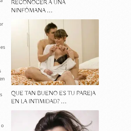
la
RECONOCER A UNA
NINFÓMANA …
or
 es
s
nen
QUE TAN BUENO ES TU PAREJA
as
EN LA INTIMIDAD? …
 o