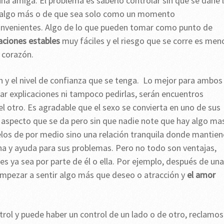
na amiga. El problema es saberlo controlar sin que se dañe 
er algo más o de que sea solo como un momento
convenientes. Algo de lo que pueden tomar como punto de
aciones estables
muy fáciles y el riesgo que se corre es men
n corazón.
ón y el nivel de confianza que se tenga. Lo mejor para ambos
r explicaciones ni tampoco pedirlas, serán encuentros
el otro. Es agradable que el sexo se convierta en uno de sus
 aspecto que se da pero sin que nadie note que hay algo ma
elos de por medio sino una relación tranquila donde mantie
ha y ayuda para sus problemas. Pero no todo son ventajas,
s ya sea por parte de él o ella. Por ejemplo, después de un
mpezar a sentir algo más que deseo o atracción y
el amor
rol y puede haber un control de un lado o de otro, reclamos