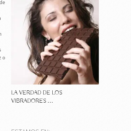
 de
a
n
s
z o
LA VERDAD DE LOS
VIBRADORES …