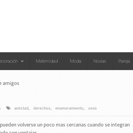
ecoración
Maternidad
Moda
Novias
Pareja
e amigos
s
amistad
,
derechos
,
enamoramiento
,
sexo
 pueden volverse un poco mas cercanas cuando se integran
odo son ventajas.