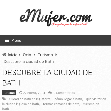
Menu
Inicio
Ocio
Turismo
Descubre la ciudad de Bath
DESCUBRE LA CIUDAD DE
BATH
Turismo
22 enero, 2014
0 Comentarios
ciudad de bath en inglaterra
,
cómo llegar a bath
,
qué visitar en
la ciudad inglesa de bath
,
termas romanas de bath
,
turismo en
bath