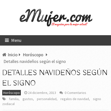
Menu
Inicio
Horóscopo
Detalles navideños según el signo
DETALLES NAVIDEÑOS SEGÚN
EL SIGNO
Horóscopo
24 diciembre, 2013
0 Comentarios
familia
,
gustos
,
personalidad
,
regalos de navidad
,
signo
zodiacal