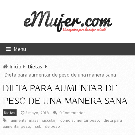
Menu
Inicio
Dietas
Dieta para aumentar de peso de una manera sana
DIETA PARA AUMENTAR DE
PESO DE UNA MANERA SANA
Dietas
3 mayo, 2018
0 Comentarios
aumentar masa muscular
,
cómo aumentar peso
,
dieta para
aumentar peso
,
subir de peso