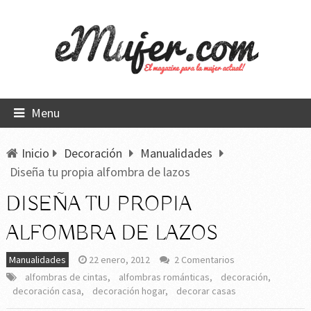
Menu
Inicio
Decoración
Manualidades
Diseña tu propia alfombra de lazos
DISEÑA TU PROPIA
ALFOMBRA DE LAZOS
Manualidades
22 enero, 2012
2 Comentarios
alfombras de cintas
,
alfombras románticas
,
decoración
,
decoración casa
,
decoración hogar
,
decorar casas