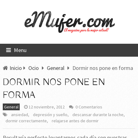
Menu
Inicio
Ocio
General
Dormir nos pone en forma
DORMIR NOS PONE EN
FORMA
General
12 noviembre, 2012
0 Comentarios
ansiedad
,
depresión y sueño
,
descansar durante la noche
,
dormir correctamente
,
relajarse antes de dormir
Resultaría perfecto levantarnos cada día con nuestras