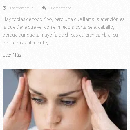
13 septiembre, 2013
0 Comentarios
Hay fobias de todo tipo, pero una que llama la atención es
la que tiene que ver con el miedo a cortarse el cabello,
porque aunque la mayoría de chicas quieren cambiar su
look constantemente, …
Leer Más